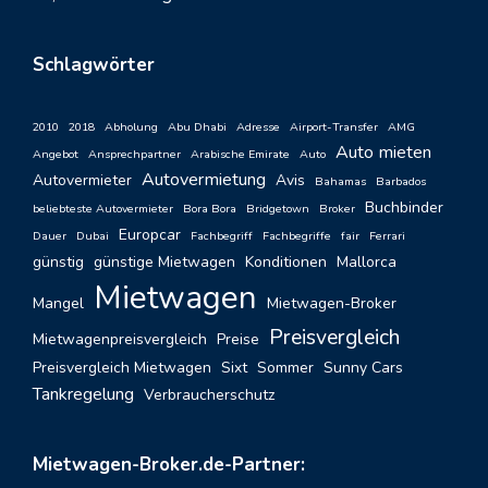
Schlagwörter
2010
2018
Abholung
Abu Dhabi
Adresse
Airport-Transfer
AMG
Auto mieten
Angebot
Ansprechpartner
Arabische Emirate
Auto
Autovermietung
Autovermieter
Avis
Bahamas
Barbados
Buchbinder
beliebteste Autovermieter
Bora Bora
Bridgetown
Broker
Europcar
Dauer
Dubai
Fachbegriff
Fachbegriffe
fair
Ferrari
günstig
günstige Mietwagen
Konditionen
Mallorca
Mietwagen
Mangel
Mietwagen-Broker
Preisvergleich
Mietwagenpreisvergleich
Preise
Preisvergleich Mietwagen
Sixt
Sommer
Sunny Cars
Tankregelung
Verbraucherschutz
Mietwagen-Broker.de-Partner: