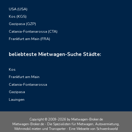
USA (USA)
Kos (KGS)
Gazipasa (GZP)
Catania-Fontanarossa (CTA)
Frankfurt am Main (FRA)
beliebteste Mietwagen-Suche Städte:
Kos
Frankfurt am Main
Catania-Fontanarossa
Gazipasa
Lauingen
Copyright © 2009-2026 by Mietwagen-Broker.de
Mietwagen-Broker.de - Die Spezialisten für Mietwagen, Autovermietung,
Wohnmobil mieten und Transporter - Eine Webseite von Schwenkworld