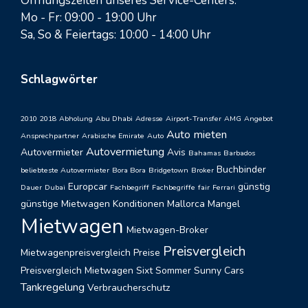
Öffnungszeiten unseres Service-Centers:
Mo - Fr: 09:00 - 19:00 Uhr
Sa, So & Feiertags: 10:00 - 14:00 Uhr
Schlagwörter
2010
2018
Abholung
Abu Dhabi
Adresse
Airport-Transfer
AMG
Angebot
Auto mieten
Ansprechpartner
Arabische Emirate
Auto
Autovermietung
Autovermieter
Avis
Bahamas
Barbados
Buchbinder
beliebteste Autovermieter
Bora Bora
Bridgetown
Broker
Europcar
günstig
Dauer
Dubai
Fachbegriff
Fachbegriffe
fair
Ferrari
günstige Mietwagen
Konditionen
Mallorca
Mangel
Mietwagen
Mietwagen-Broker
Preisvergleich
Mietwagenpreisvergleich
Preise
Preisvergleich Mietwagen
Sixt
Sommer
Sunny Cars
Tankregelung
Verbraucherschutz