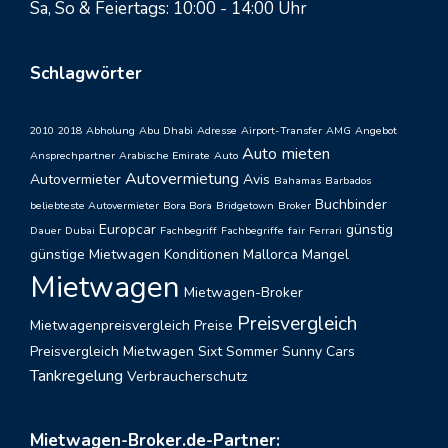
Sa, So & Feiertags: 10:00 - 14:00 Uhr
Schlagwörter
2010
2018
Abholung
Abu Dhabi
Adresse
Airport-Transfer
AMG
Angebot
Auto mieten
Ansprechpartner
Arabische Emirate
Auto
Autovermietung
Autovermieter
Avis
Bahamas
Barbados
Buchbinder
beliebteste Autovermieter
Bora Bora
Bridgetown
Broker
Europcar
günstig
Dauer
Dubai
Fachbegriff
Fachbegriffe
fair
Ferrari
günstige Mietwagen
Konditionen
Mallorca
Mangel
Mietwagen
Mietwagen-Broker
Preisvergleich
Mietwagenpreisvergleich
Preise
Preisvergleich Mietwagen
Sixt
Sommer
Sunny Cars
Tankregelung
Verbraucherschutz
Mietwagen-Broker.de-Partner: