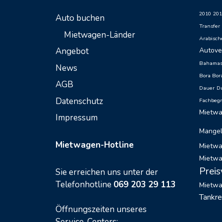
2010
201
Auto buchen
Transfer
Mietwagen-Länder
Arabisch
Angebot
Autove
Bahama
News
Bora Bor
AGB
Dauer
D
Datenschutz
Fachbegr
Mietw
Impressum
Mange
Mietwagen-Hotline
Mietwa
Mietwa
Preis
Sie erreichen uns unter der
Telefonhotline
069 203 29 113
Mietw
Tankr
Öffnungszeiten unseres
Service-Centers: