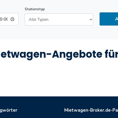
Stationstyp
A
ietwagen-Angebote für
agwörter
Mietwagen-Broker.de-Pa