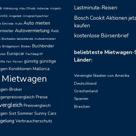
Lastminute-Reisen
8
Abholung
Abu Dhabi
Adresse
Airport-
AMG
Angebot
Ansprechpartner
Bosch Cookit Aktionen jet
Auto mieten
e Emirate
Auto
kaufen
Autovermietung
rmieter
Avis
kostenlose Börsenbrief
s
Barbados
beliebteste Autovermieter
Buchbinder
a
Bridgetown
Broker
beliebteste Mietwagen-
Europcar
ubai
Fachbegriff
Länder:
günstig
günstige
iffe
fair
Ferrari
agen
Konditionen
Mallorca
Mietwagen
Vereinigte Staaten von Amerika
l
Deutschland
gen-Broker
Griechenland
genpreisvergleich
Preise
Spanien
vergleich
Preisvergleich
Brasilien
agen
Sixt
Sommer
Sunny Cars
egelung
Verbraucherschutz