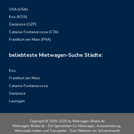
USA (USA)
Kos (KGS)
Gazipasa (GZP)
Catania-Fontanarossa (CTA)
Frankfurt am Main (FRA)
beliebteste Mietwagen-Suche Städte:
Kos
Frankfurt am Main
Catania-Fontanarossa
Gazipasa
Lauingen
Copyright © 2009-2026 by Mietwagen-Broker.de
Mietwagen-Broker.de - Die Spezialisten für Mietwagen, Autovermietung,
Wohnmobil mieten und Transporter - Eine Webseite von Schwenkworld