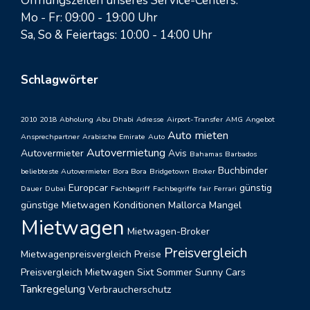
Öffnungszeiten unseres Service-Centers:
Mo - Fr: 09:00 - 19:00 Uhr
Sa, So & Feiertags: 10:00 - 14:00 Uhr
Schlagwörter
2010
2018
Abholung
Abu Dhabi
Adresse
Airport-Transfer
AMG
Angebot
Auto mieten
Ansprechpartner
Arabische Emirate
Auto
Autovermietung
Autovermieter
Avis
Bahamas
Barbados
Buchbinder
beliebteste Autovermieter
Bora Bora
Bridgetown
Broker
Europcar
günstig
Dauer
Dubai
Fachbegriff
Fachbegriffe
fair
Ferrari
günstige Mietwagen
Konditionen
Mallorca
Mangel
Mietwagen
Mietwagen-Broker
Preisvergleich
Mietwagenpreisvergleich
Preise
Preisvergleich Mietwagen
Sixt
Sommer
Sunny Cars
Tankregelung
Verbraucherschutz