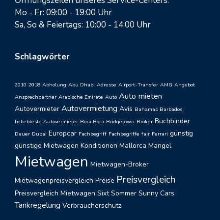
Öffnungszeiten unseres Service-Centers:
Mo - Fr: 09:00 - 19:00 Uhr
Sa, So & Feiertags: 10:00 - 14:00 Uhr
Schlagwörter
2010
2018
Abholung
Abu Dhabi
Adresse
Airport-Transfer
AMG
Angebot
Auto mieten
Ansprechpartner
Arabische Emirate
Auto
Autovermietung
Autovermieter
Avis
Bahamas
Barbados
Buchbinder
beliebteste Autovermieter
Bora Bora
Bridgetown
Broker
Europcar
günstig
Dauer
Dubai
Fachbegriff
Fachbegriffe
fair
Ferrari
günstige Mietwagen
Konditionen
Mallorca
Mangel
Mietwagen
Mietwagen-Broker
Preisvergleich
Mietwagenpreisvergleich
Preise
Preisvergleich Mietwagen
Sixt
Sommer
Sunny Cars
Tankregelung
Verbraucherschutz