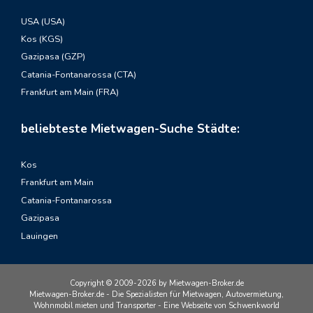
USA (USA)
Kos (KGS)
Gazipasa (GZP)
Catania-Fontanarossa (CTA)
Frankfurt am Main (FRA)
beliebteste Mietwagen-Suche Städte:
Kos
Frankfurt am Main
Catania-Fontanarossa
Gazipasa
Lauingen
Copyright © 2009-2026 by Mietwagen-Broker.de
Mietwagen-Broker.de - Die Spezialisten für Mietwagen, Autovermietung,
Wohnmobil mieten und Transporter - Eine Webseite von Schwenkworld