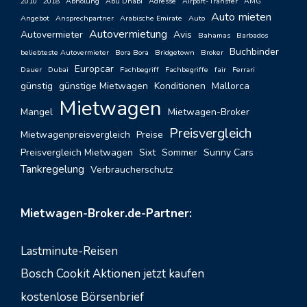
2010
2018
Abholung
Abu Dhabi
Adresse
Airport-Transfer
AMG
Auto mieten
Angebot
Ansprechpartner
Arabische Emirate
Auto
Autovermietung
Autovermieter
Avis
Bahamas
Barbados
Buchbinder
beliebteste Autovermieter
Bora Bora
Bridgetown
Broker
Europcar
Dauer
Dubai
Fachbegriff
Fachbegriffe
fair
Ferrari
günstig
günstige Mietwagen
Konditionen
Mallorca
Mietwagen
Mangel
Mietwagen-Broker
Preisvergleich
Mietwagenpreisvergleich
Preise
Preisvergleich Mietwagen
Sixt
Sommer
Sunny Cars
Tankregelung
Verbraucherschutz
Mietwagen-Broker.de-Partner:
Lastminute-Reisen
Bosch Cookit Aktionen jetzt kaufen
kostenlose Börsenbrief