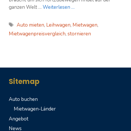
ganzen Welt …
Weiterlesen …
Schlagwörter
Auto mieten
,
Leihwagen
,
Mietwagen
,
Mietwagenpreisvergleich
,
stornieren
Sitemap
Auto buchen
Mietwagen-Länder
Angebot
News